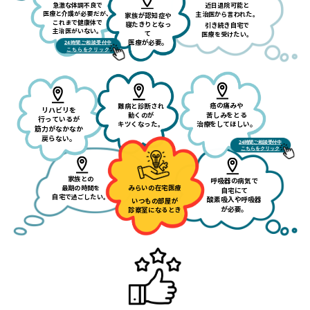
近日退院可能と
急激な体調不良で
医療と介護が必要だが、
主治医から言われた。
家族が認知症や
これまで健康体で
寝たきりとなっ
引き続き自宅で
主治医がいない。
て
医療を受けたい。
医療が必要。
24時間ご相談受付中
こちらをクリック
癌の痛みや
難病と診断され
リハビリを
苦しみをとる
動くのが
行っているが
キツくなった。
治療をしてほしい。
筋力がなかなか
戻らない。
24時間ご相談受付中
こちらをクリック
家族との
呼吸器の病気で
みらいの在宅医療
最期の時間を
自宅にて
自宅で過ごしたい。
酸素吸入や呼吸器
いつもの部屋が
が必要。
診察室になるとき