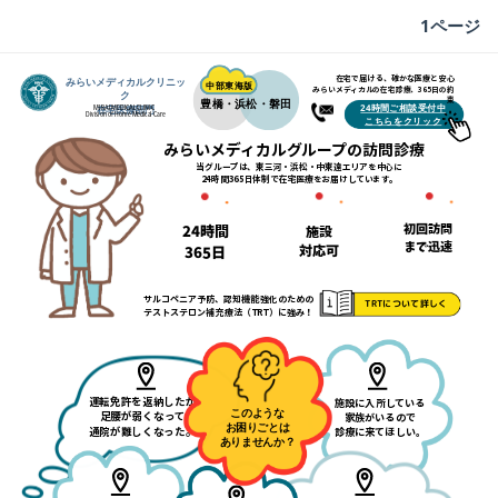
1ページ
在宅で届ける、確かな医療と安心
みらいメディカルクリニッ
中部東海版
みらいメディカルの在宅診療、365日の約
ク
束
豊橋・浜松・磐田
24時間ご相談受付中
在宅医療部門
MIRAI MEDICAL CLINIC
Division of Home Medical Care
こちらをクリック
みらいメディカルグループの訪問診療
当グループは、東三河・浜松・中東遠エリアを中心に
24時間365日体制で在宅医療をお届けしています。
初回訪問
24時間
施設
まで迅速
対応可
365日
サルコペニア予防、認知機能強化のための
TRTについて詳しく
テストステロン補充療法（TRT）に強み！
運転免許を返納したが
施設に入所している
このような
足腰が弱くなって
家族がいるので
お困りごとは
通院が難しくなった。
診療に来てほしい。
ありませんか？